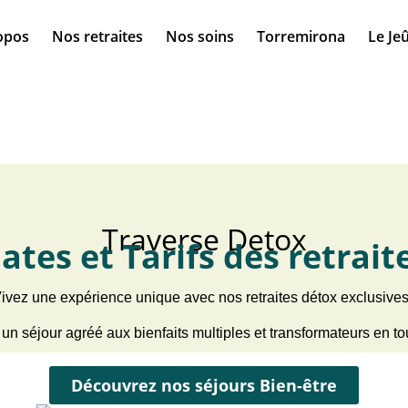
opos
Nos retraites
Nos soins
Torremirona
Le Je
Traverse Detox
ates et Tarifs des retrait
ivez une expérience unique avec nos retraites détox exclusives
un séjour agréé aux bienfaits multiples et transformateurs en to
Découvrez nos séjours Bien-être