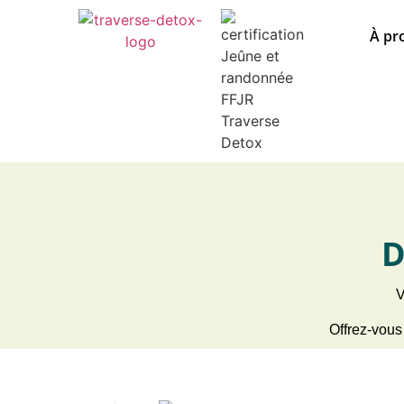
À pr
D
V
Offrez-vous 