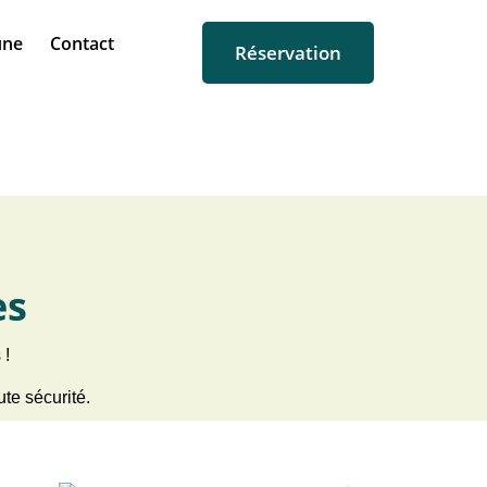
ûne
Contact
Réservation
es
 !
ute sécurité.