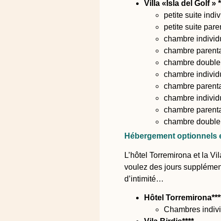
Villa «Isla del Golf » *
petite suite ind
petite suite pare
chambre individu
chambre parental
chambre double à
chambre individu
chambre parental
chambre individ
chambre parental
chambre double 
Hébergement optionnels e
L’hôtel Torremirona et la V
voulez des jours supplément
d’intimité…
Hôtel Torremirona***
Chambres indivi