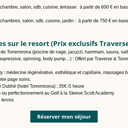
hambre, salon, sdb, cuisine, terrasse: à partir de 600 € en b
hambres, salon, sdb, cuisine, jardin : à partir de 750 € en ba
s sur le resort (Prix exclusifs Travers
b de Torremirona (piscine de nage, jacuzzi, hammam, sauna, sall
ypopressive, spinning, body pump…) : Offert par Traverse & Torre
 : médecine régénérative, esthétique et capillaire, massages b
otre page soins.
é Dubhé (hotel Torremirona) : 35€ /1 heure
ion ou perfectionnement au Golf à la Steeve Scott Academy
 tennis
Réserver mon séjour