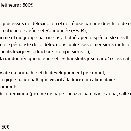
n jeûneurs : 500€
rocessus de détoxination et de cétose par une directrice de ce
ancophone de Jeûne et Randonnée (FFJR),
mme et du groupe par une psychothérapeute spécialiste des thé
e et spécialiste de la détox dans toutes ses dimensions (nutrition
ements toxiques, addictions, compulsions…),
 randonnée quotidienne et les transferts jusqu’aux 5 sites natu
ers de naturopathie et de développement personnel,
gique naturopathique visant à la transition alimentaire,
orporels,
ub Torremirona (piscine de nage, jacuzzi, hamman, sauna, salle 
: 50€